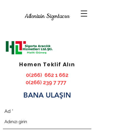
Ailenizin Sigortacısı
Hemen Teklif Alın
0(266)
662 1 662
0(266) 239 7 777
BANA ULAŞIN
Ad